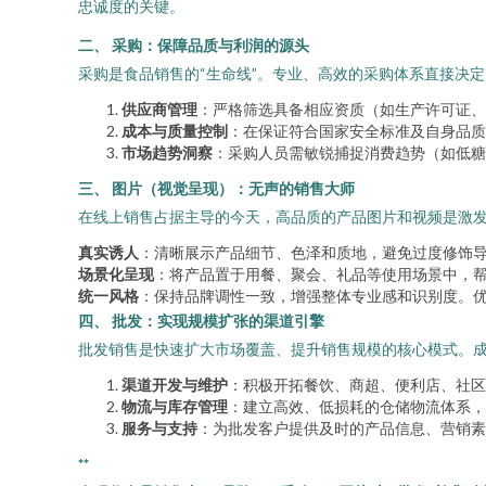
忠诚度的关键。
二、 采购：保障品质与利润的源头
采购是食品销售的“生命线”。专业、高效的采购体系直接决
供应商管理
：严格筛选具备相应资质（如生产许可证、
成本与质量控制
：在保证符合国家安全标准及自身品质
市场趋势洞察
：采购人员需敏锐捕捉消费趋势（如低糖
三、 图片（视觉呈现）：无声的销售大师
在线上销售占据主导的今天，高品质的产品图片和视频是激发
真实诱人
：清晰展示产品细节、色泽和质地，避免过度修饰
场景化呈现
：将产品置于用餐、聚会、礼品等使用场景中，
统一风格
：保持品牌调性一致，增强整体专业感和识别度。
四、 批发：实现规模扩张的渠道引擎
批发销售是快速扩大市场覆盖、提升销售规模的核心模式。
渠道开发与维护
：积极开拓餐饮、商超、便利店、社区
物流与库存管理
：建立高效、低损耗的仓储物流体系，
服务与支持
：为批发客户提供及时的产品信息、营销素
**