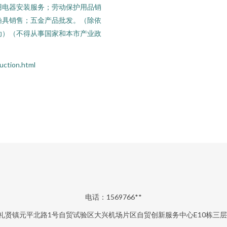
用电器安装服务；劳动保护用品销
渔具销售；五金产品批发。（除依
动）（不得从事国家和本市产业政
tion.html
电话：1569766**
礼贤镇元平北路1号自贸试验区大兴机场片区自贸创新服务中心E10栋三层2